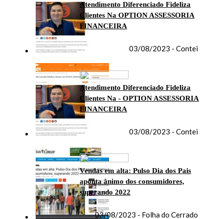
Atendimento Diferenciado Fideliza
Clientes Na OPTION ASSESSORIA
FINANCEIRA
03/08/2023 - Contei
Atendimento Diferenciado Fideliza
Clientes Na - OPTION ASSESSORIA
FINANCEIRA
03/08/2023 - Contei
Vendas em alta: Pulso Dia dos Pais
aponta ânimo dos consumidores,
superando 2022
03/08/2023 - Folha do Cerrado